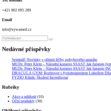
Tel. kontakt
+421 902 095 289
Email
info@eywamed.cz
Nedávné příspěvky
Seminář: Novinky v oblasti léčby pohybového aparátu
MUDr. Peter Klein – Národní kongres SSAST Jak funguje lymf
MUDr. Peter Klein – Národní kongres SSAST Jak funguje
DRACULA GYM: Rozhovor s fyzioterapeutem Lubošem Dž
FYZIO Klinik: Školení Incrediwear
Rubriky
Akce a události
(10)
Oční produkty
(30)
Oblíbené příspěvky