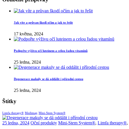
Jak vítr a průvan škodí očím a jak to řešit
17 května, 2024
Podpořte výživu očí luteinem a celou řadou vitamínů
25 ledna, 2024
Degenerace makuly se dá oddálit i přírodní cestou
25 ledna, 2024
Štítky
Limfa therapy®
Medimap
Mini-Stem System®
25 ledna, 2024
Oční produkty
Mini-Stem System®
,
Limfa therapy®
,