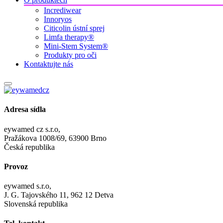
Incrediwear
Innoryos
Citicolin ústní sprej
Limfa therapy®
Mini-Stem System®
Produkty pro oči
Kontaktujte nás
Adresa sídla
eywamed cz s.r.o,
Pražákova 1008/69, 63900 Brno
Česká republika
Provoz
eywamed s.r.o,
J. G. Tajovského 11, 962 12 Detva
Slovenská republika