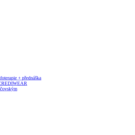
oterapie + přednáška
 iNCREDIWEAR
ačovským