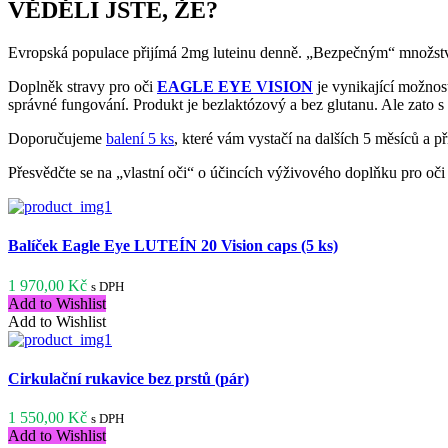
VĚDĚLI JSTE, ŽE?
Evropská populace přijímá 2mg luteinu denně. „Bezpečným“ množství 
Doplněk stravy pro oči
EAGLE EYE VISION
je vynikající možnost
správné fungování. Produkt je bezlaktózový a bez glutanu. Ale zato s
Doporučujeme
balení 5 ks
, které vám vystačí na dalších 5 měsíců a př
Přesvědčte se na „vlastní oči“ o účincích výživového doplňku pro oč
Balíček Eagle Eye LUTEÍN 20 Vision caps (5 ks)
1 970,00
Kč
s DPH
Add to Wishlist
Add to Wishlist
Cirkulační rukavice bez prstů (pár)
1 550,00
Kč
s DPH
Add to Wishlist