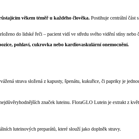
růstajícím věkem téměř u každého člověka.
Postihuje centrální část 
oženo do lidské řeči – pacient vidí ve středu svého vidění stíny nebo 
spozice, pohlaví, cukrovka nebo kardiovaskulární onemocnění.
žená strava složená z kapusty, špenátu, kukuřice, či papriky je jednou z
 nejdůvěryhodnějších značek luteinu. FloraGLO Lutein je extrakt z květ
lních luteinových preparátů, které slouží jako doplněk stravy.