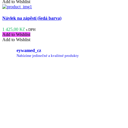
Add to Wishlist
Návlek na zápěstí (šedá barva)
1 425,00
Kč
s DPH
Add to Wishlist
Add to Wishlist
eywamed_cz
Nabízíme jedinečné a kvalitné produkty