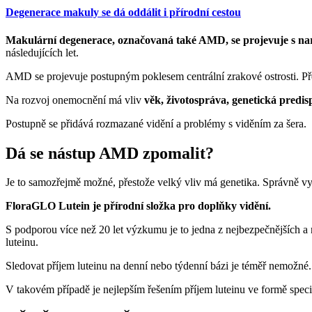
Degenerace makuly se dá oddálit i přírodní cestou
Makulární degenerace, označovaná také AMD, se projevuje s na
následujících let.
AMD se projevuje postupným poklesem centrální zrakové ostrosti. Přel
Na rozvoj onemocnění má vliv
věk, životospráva, genetická predi
Postupně se přidává rozmazané vidění a problémy s viděním za šera.
Dá se nástup AMD zpomalit?
Je to samozřejmě možné, přestože velký vliv má genetika. Správně vyvá
FloraGLO Lutein je přírodní složka pro doplňky vidění.
S podporou více než 20 let výzkumu je to jedna z nejbezpečnějších a
luteinu.
Sledovat příjem luteinu na denní nebo týdenní bázi je téměř nemožné.
V takovém případě je nejlepším řešením příjem luteinu ve formě speciá