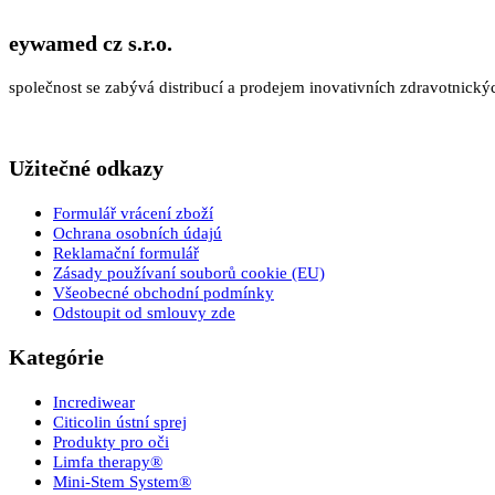
eywamed cz s.r.o.
společnost se zabývá distribucí a prodejem inovativních zdravotnic
Užitečné odkazy
Formulář vrácení zboží
Ochrana osobních údajú
Reklamační formulář
Zásady používaní souborů cookie (EU)
Všeobecné obchodní podmínky
Odstoupit od smlouvy zde
Kategórie
Incrediwear
Citicolin ústní sprej
Produkty pro oči
Limfa therapy®
Mini-Stem System®