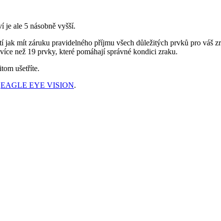
je ale 5 násobně vyšší.
í jak mít záruku pravidelného příjmu všech důležitých prvků pro váš zr
 více než 19 prvky, které pomáhají správné kondici zraku.
itom ušetříte.
i
EAGLE EYE VISION
.