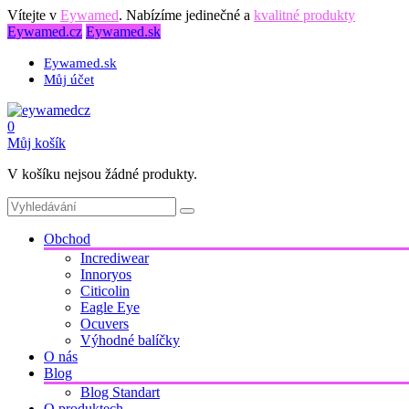
Vítejte v
Eywamed
. Nabízíme jedinečné a
kvalitné produkty
Eywamed.cz
Eywamed.sk
Eywamed.sk
Můj účet
0
Můj košík
V košíku nejsou žádné produkty.
Obchod
Incrediwear
Innoryos
Citicolin
Eagle Eye
Ocuvers
Výhodné balíčky
O nás
Blog
Blog Standart
O produktech